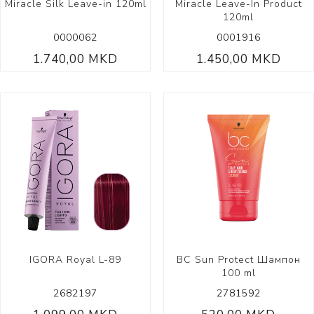
Miracle Silk Leave-in 120ml
Miracle Leave-In Product
120ml
0000062
0001916
1.740,00 MKD
1.450,00 MKD
IGORA Royal L-89
BC Sun Protect Шампон
100 ml
2682197
2781592