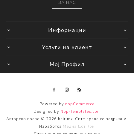
ЗА НАС
Информации
Услуги на клиент
Мој Профил
Powered by
nopCommerce
Designed by
Nop-Templates.com
Авторско право © 2026 hair.mk. Сите права се задржани.
Изработка
Медиа Дот Ком
Сите цени се со вклучен данок