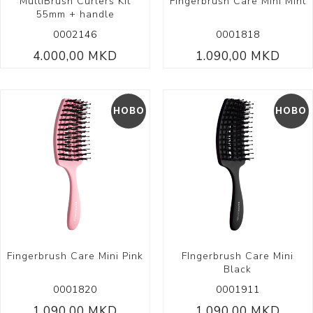
MultiBrush Curlers Kit
Fingerbrush Care Mini Mint
55mm + handle
0002146
0001818
4.000,00 MKD
1.090,00 MKD
НОВО
НОВО
Fingerbrush Care Mini Pink
FIngerbrush Care Mini
Black
0001820
0001911
1.090,00 MKD
1.090,00 MKD