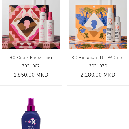
BC Color Freeze сет
BC Bonacure R-TWO сет
3031967
3031970
1.850,00 MKD
2.280,00 MKD