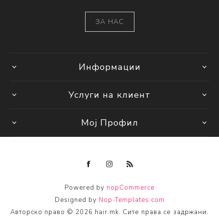
ЗА НАС
Информации
Услуги на клиент
Мој Профил
Powered by
nopCommerce
Designed by
Nop-Templates.com
Авторско право © 2026 hair.mk. Сите права се задржани.