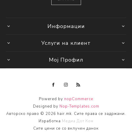
Информации
Услуги на клиент
Мој Профил
Powered by
nopCommerce
Designed by
Nop-Templates.com
Авторско право © 2026 hair.mk. Сите права се задржани.
Изработка
Медиа Дот Ком
Сите цени се со вклучен данок