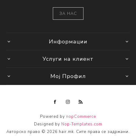
ЗА НАС
Информации
Услуги на клиент
Мој Профил
Powered by
nopCommerce
Designed by
Nop-Templates.com
Авторско право © 2026 hair.mk. Сите права се задржани.