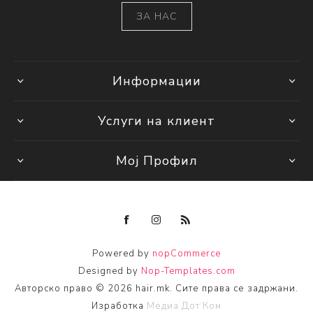
ЗА НАС
Информации
Услуги на клиент
Мој Профил
Powered by
nopCommerce
Designed by
Nop-Templates.com
Авторско право © 2026 hair.mk. Сите права се задржани.
Изработка
Медиа Дот Ком