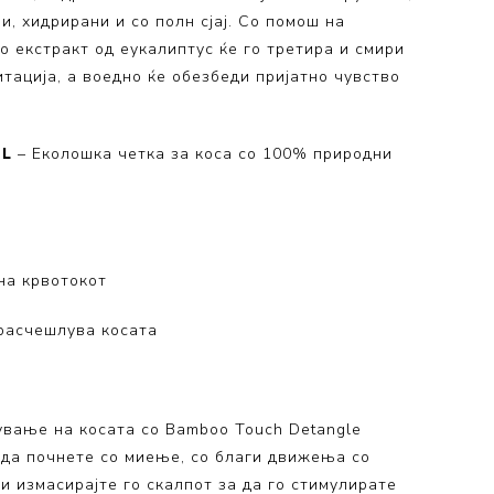
и, хидрирани и со полн сјај. Со помош на
о екстракт од еукалиптус ќе го третира и смири
тација, а воедно ќе обезбеди пријатно чувство
 L
– Еколошка четка за коса со 100% природни
на крвотокот
 расчешлува косата
ување на косата со Bamboo Touch Detangle
 да почнете со миење, со благи движења со
и измасирајте го скалпот за да го стимулирате