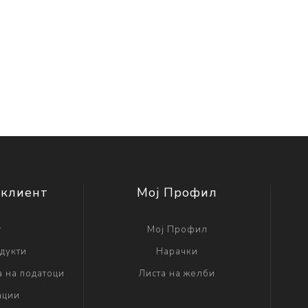
 клиент
Мој Профил
г
Мој Профил
дукти
Нарачки
а на податоци
Листа на желби
ации