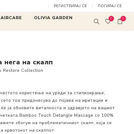
РЕГИСТРИРАЈ СЕ
ЛОГИРАЈ СЕ
 нега на скалп
 HAIRCARE
OLIVIA GARDEN
0
0
rites
Expert Blowout Shine
Expert Blow
Mini Finger
SALON TOOLS
White & Gre
Expert Blowout Speed
 Нега и
а нега на скалп
Bamboo Touch
ање
p Restore Collection
Care & Style
ng Collection
Fingerbrush
llection
честото користење на уреди за стилизирање,
MultiBrush
ss Collection
 сето тоа придонесува до појава на иритации и
Arctic Lights
Collection
т ќе ја обновите виталноста и здравјето на вашиот
Fingerbrush Limited
tore
Edition
 четката Bamboo Touch Detangle Massage со 100%
ажете збогум на проблематичниот скалп, која се
lection
а крвотокот на скалпот.