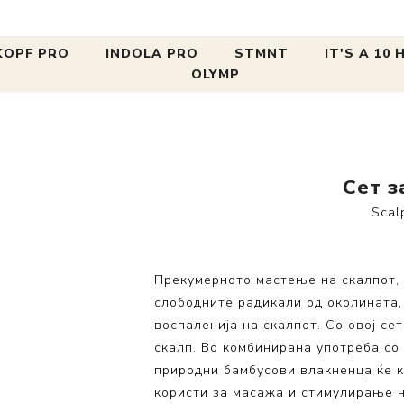
 A 10 HAIRCARE
It's a 10 Сетови
Нега на скалп
Сет за
OPF PRO
INDOLA PRO
STMNT
IT'S A 10
OLYMP
Mia's Favo
НЕГА
НЕГА
СТИЛИЗИРАЊЕ
СТИЛИЗИРАЊЕ
Collection
Фенови
Сетови за
BC Bonacure
BLONDE EXPERT
OSIS+
Setting
Пегли за коса
Сет з
Стилизир
BlondMe
Repair
SESSİON LABEL
Texture
Scal
Conditioni
Scalp Clinix
Color
Finish
Keratin Co
Fibre Clinix BONDFINITY
Hydrate
Smooth
Прекумерното мастење на скалпот, 
Silk Expre
METHOD
Cleansing
Volume
слободните радикали од околината,
Blow-Dry 
ПРОДУКТИ НА ПРОМОЦИЈА
воспаленија на скалпот. Со овој се
Види се
Види се
Scalp Res
Види се
скалп. Во комбинирана употреба со
Collection
природни бамбусови влакненца ќе к
Blonde Col
користи за масажа и стимулирање н