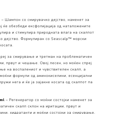
 Collection
ection
l
– Шампон со смирувачко дејство, наменет за
ој ќе обезбеди ексфолијација од наталожените
гулира и стимулира природната влага на скалпот
ко дејство. Формулиран со Seascalp™ морски
косата.
преј за смирување и третман на проблематичен
ии, првут и чешање. Овој лесен, но моќен спреј
ање на воспалениот и чувствителен скалп, а
а моќни формули од аминокиселини, есенцијални
ружи нега и ќе ја зајакне косата од скалпот па
 ml
– Регенератор со моќни состојки наменет за
тичен скалп склон на иритации, првут и
ни, хидратанти и моќни состојки за смирување,