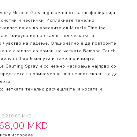
 dry Miracle Glossing шампонот за ексфолијација
снотии и честички. Исплакнете темелно.
калпот па се до врвовите од Miracle Tingling
ата и смирување на скалпот од чешање и
но чувство на ладење. Опционално е да повторите
жа на скалпот со помош на четката Bamboo Touch
делува 3 до 5 минути и темелно измијте.
e Calming Spray и со нежно масирање најпрво со
спределете го рамномерно низ целиот скалп, за да
њето.
о четката темелно расчешлајте ја косата и
6.210,00 MKD
968,00 MKD
искл.
испорака