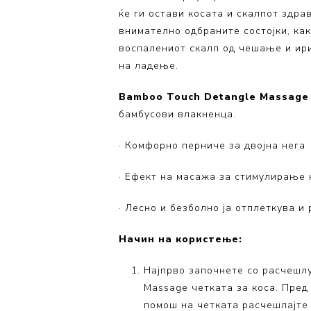
ќе ги остави косата и скалпот здрав
внимателно одбраните состојки, как
воспалениот скалп од чешање и ири
на ладење.
Bamboo Touch Detangle Massage
бамбусови влакненца.
· Комфорно перниче за двојна нега
· Ефект на масажа за стимулирање 
· Лесно и безболно ја отплеткува и
Начин на користење:
Најпрво започнете со расчешл
Massage четката за коса. Пред
помош на четката расчешлајте 