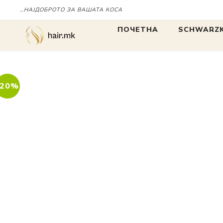
…НАЈДОБРОТО ЗА ВАШАТА КОСА
Дома
IT'S
ПОЧЕТНА
SCHWARZK
БОЈА
БОЈА
-20%
IGORA
Chroma ID
BLONDME
tbh