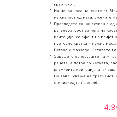
крвотокот.
На мокра коса нанесете од Blow
на скалпот од наталожените ма
Проследете со нанесување од с
регенераторот за нега на кос
иритација, со ефект на пријат
повторно кратка и нежна маса
Detangle Massage. Оставете да 
Завршете нанесување на Miracl
рацете, а потоа со четката, ра
ја смирите иритацијата и чеша
По завршување на третманот, с
стилизирајте по желба.
4.