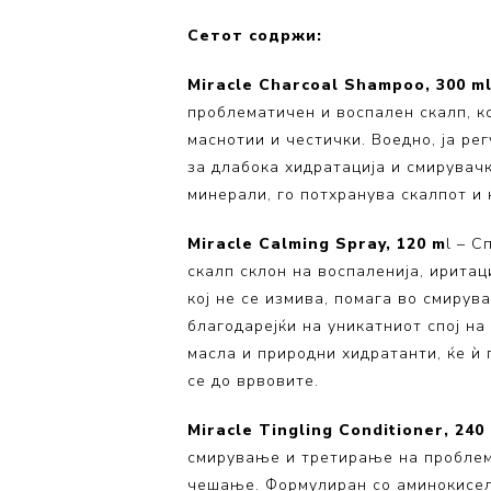
Volumizing
Сетот содржи:
Coily Coll
Miracle Charcoal Shampoo, 300 m
проблематичен и воспален скалп, к
маснотии и честички. Воедно, ја ре
за длабока хидратација и смирувач
минерали, го потхранува скалпот и 
Miracle Calming Spray, 120 m
l – С
скалп склон на воспаленија, иритац
кој не се измива, помага во смирув
благодарејќи на уникатниот спој н
масла и природни хидратанти, ќе ѝ п
се до врвовите.
Miracle Tingling Conditioner, 240
смирување и третирање на проблема
чешање. Формулиран со аминокисели