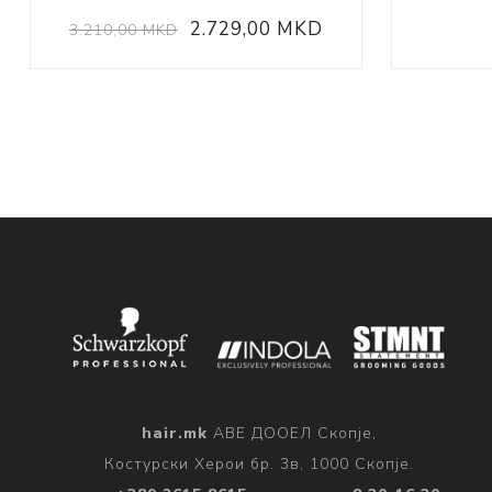
2.729,00 MKD
3.210,00 MKD
hair.mk
АВЕ ДООЕЛ Скопје,
Костурски Херои бр. 3в, 1000 Скопје.