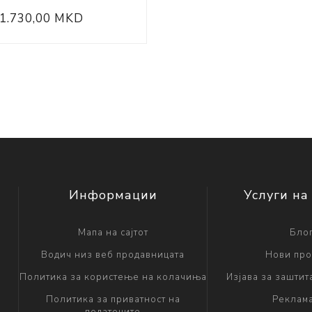
1.730,00 MKD
Информации
Услуги на
Мапа на сајтот
Бло
Водич низ веб продавницата
Нови про
Политика за користење на колачиња
Изјава за заштит
Политика за приватност на
Реклам
податоците