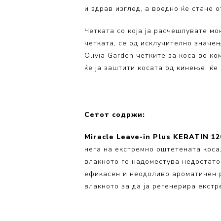
и здрав изглед, а воедно ќе стане
Volumizing
Coily Coll
Четката со која ја расчешлувате мо
четката, се од исклучително значе
Olivia Garden четките за коса во ком
ќе ја заштити косата од кинење, ќе 
Сетот содржи:
Miracle Leave-in Plus KERATIN 1
нега на екстремно оштетената коса,
влакното го надоместува недостаток
ефикасен и неодоливо ароматичен р
влакното за да ја регенерира екстр