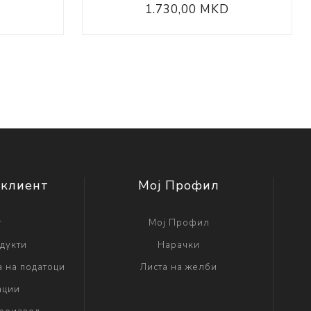
D
1.730,00 MKD
 клиент
Мој Профил
г
Мој Профил
дукти
Нарачки
а на податоци
Листа на желби
ации