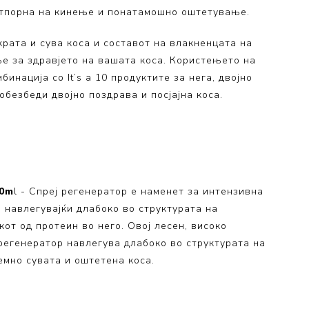
 отпорна на кинење и понатамошно оштетување.
 Collection
ection
крата и сува коса и составот на влакненцата на
ње за здравјето на вашата коса. Користењето на
бинација со It’s a 10 продуктите за нега, двојно
обезбеди двојно поздрава и посјајна коса.
20m
l - Спреј регенератор е наменет за интензивна
 навлегувајќи длабоко во структурата на
от од протеин во него. Овој лесен, високо
егенератор навлегува длабоко во структурата на
емно сувата и оштетена коса.