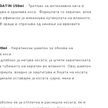
ERATIN 150ml
- Третман за интензивна нега и
сува и кршлива коса. Формулата со кератин, алое
и ефикасно ја измазнува кутикулата на влакното,
В зраци и спречува од кинење на врвовите.
00ml
- Кератински шампон за обнова на
а коса.
n длабоко ја негува косата, ја штити кератинската
ва губењето на кератин во влакното. Овој шампон
рмула, воедно ја заштитува и бојата на косата,
кали оставајќи ја косата сјајна, мека и
зболно ќе ја отплетка и расчешла косата, ќе ѝ