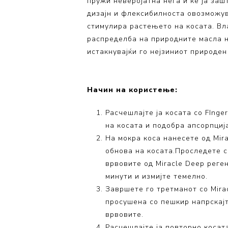
пружи неверојатна нега и ќе ја за
дизајн и флексибилноста овозможув
стимулира растењето на косата. Вл
распределба на природните масла на
истакнувајќи го нејзиниот природен 
Начин на користење:
Расчешлајте ја косата со FIng
на косата и подобра апсорпција
На мокра коса нанесете од Mir
обнова на косата.Проследете 
врвовите од Miracle Deep реген
минути и измијте темелно.
Завршете го третманот со Mirac
просушена со пешкир напрскај
врвовите.
Расчешлајте ја повторно косата