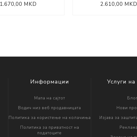
1.670,00 MKD
2.610,00 MK
Информации
Услуги на
Мапа на сајтот
Бло
Водич низ веб продавницата
Нови про
Политика за користење на колачиња
Изјава за заштит
Политика за приватност на
Реклам
податоците