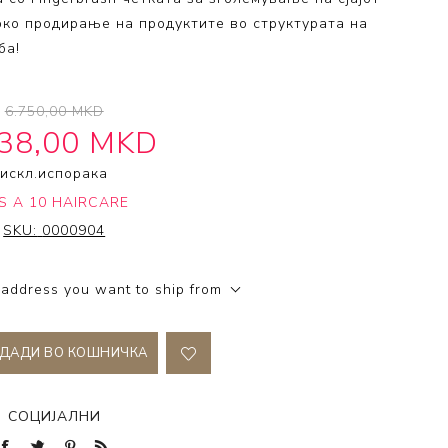
око продирање на продуктите во структурата на
ба!
6.750,00 MKD
738,00 MKD
искл.
испорака
'S A 10 HAIRCARE
SKU:
0000904
 address you want to ship from
ДАДИ ВО КОШНИЧКА
СОЦИЈАЛНИ