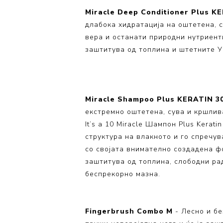
Miracle Deep Conditioner Plus K
длабока хидратација на оштетена, 
вера и останати природни нутриент
заштитува од топлина и штетните У
Miracle Shampoo Plus KERATIN 3
екстремно оштетена, сува и кршлив
It’s a 10 Miracle Шампон Plus Kerati
структура на влакното и го спречу
со својата внимателно создадена фо
заштитува од топлина, слободни ради
беспрекорно мазна.
Fingerbrush Combo М
- Лесно и бе