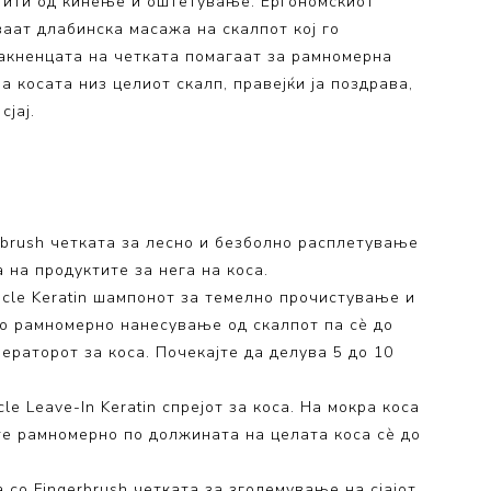
штити од кинење и оштетување. Ергономскиот
аат длабинска масажа на скалпот кој го
акненцата на четката помагаат за рамномерна
 косата низ целиот скалп, правејќи ја поздрава,
сјај.
erbrush четката за лесно и безболно расплетување
 на продуктите за нега на коса.
acle Keratin шампонот за темелно прочистување и
со рамномерно нанесување од скалпот па сѐ до
ераторот за коса. Почекајте да делува 5 до 10
le Leave-In Keratin спрејот за коса. На мокра коса
те рамномерно по должината на целата коса сѐ до
 со Fingerbrush четката за зголемување на сјајот