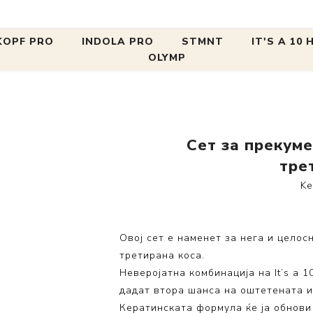
RCARE
It's a 10 Сетови
Сет за прекумерно оштетена и хе
OPF PRO
INDOLA PRO
STMNT
IT'S A 10
OLYMP
Mia's Favo
НЕГА
НЕГА
СТИЛИЗИРАЊЕ
СТИЛИЗИРАЊЕ
Collection
Фенови
Сетови за
BC Bonacure
BLONDE EXPERT
OSIS+
Setting
Пегли за коса
Сет за прекум
Стилизир
BlondMe
Repair
SESSİON LABEL
Texture
тре
Conditioni
Scalp Clinix
Color
Finish
Ke
Keratin Co
Fibre Clinix BONDFINITY
Hydrate
Smooth
Silk Expre
METHOD
Cleansing
Volume
Овој сет е наменет за нега и цело
Blow-Dry 
ПРОДУКТИ НА ПРОМОЦИЈА
Види се
третирана коса.
Види се
Scalp Res
Види се
Неверојатна комбинација на It’s a 1
Collection
дадат втора шанса на оштетената и
Blonde Col
Кератинската формула ќе ја обнови 