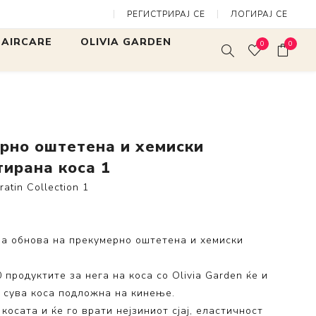
РЕГИСТРИРАЈ СЕ
ЛОГИРАЈ СЕ
миски третирана коса 1
 HAIRCARE
OLIVIA GARDEN
0
0
rites
Expert Blowout Shine
Expert Blow
Mini Finger
SALON TOOLS
White & Gre
Expert Blowout Speed
 Нега и
ерно оштетена и хемиски
Bamboo Touch
ање
тирана коса 1
Care & Style
ng Collection
ratin Collection 1
Fingerbrush
llection
MultiBrush
ss Collection
сна обнова на прекумерно оштетена и хемиски
Arctic Lights
Collection
Fingerbrush Limited
tore
Edition
0 продуктите за нега на коса со Olivia Garden ќе и
 сува коса подложна на кинење.
lection
косата и ќе го врати нејзиниот сјај, еластичност