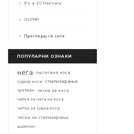
It's a 10 Haircare
OLYMP
Прегледај ги сите
ПОПУЛАРНИ ОЗНАКИ
нега
оштетена коса
стилизирање
сјајна коса
третман
четка за коса
четка за нега на коса
четка за сјајна коса
четка за стилизирање
шампон