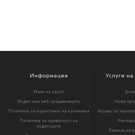
Информации
Услуги на
Мапа на сајтот
Бло
Водич низ веб продавницата
Нови про
Политика за користење на колачиња
Изјава за заштит
Политика за приватност на
Реклам
податоците
Замена на 