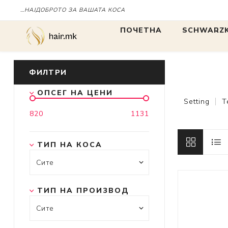
…НАЈДОБРОТО ЗА ВАШАТА КОСА
ПОЧЕТНА
SCHWARZK
БОЈА
БОЈА
ФИЛТРИ
ОПСЕГ НА ЦЕНИ
IGORA
Setting
T
820
1131
Chroma ID
BLONDME
ТИП НА КОСА
tbh
ТИП НА ПРОИЗВОД