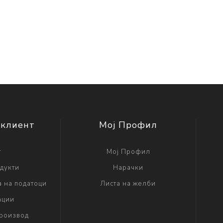
 клиент
Мој Профил
г
Мој Профил
дукти
Нарачки
а на податоци
Листа на желби
ации
производ