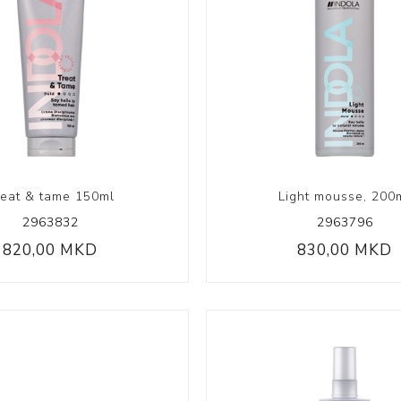
Volumizing
Coily Coll
reat & tame 150ml
Light mousse, 200
2963832
2963796
820,00 MKD
830,00 MKD