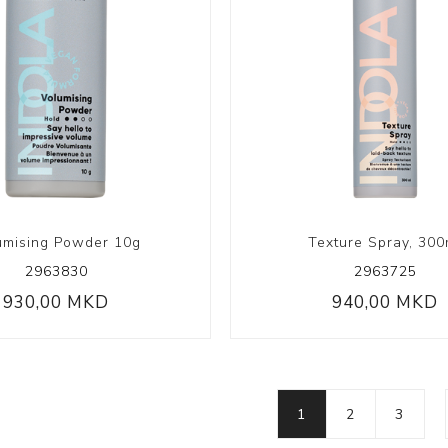
umising Powder 10g
Texture Spray, 300
2963830
2963725
930,00 MKD
940,00 MKD
1
2
3