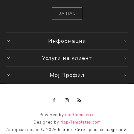
ЗА НАС
Информации
Услуги на клиент
Мој Профил
Powered by
nopCommerce
Designed by
Nop-Templates.com
Авторско право © 2026 hair.mk. Сите права се задржани.