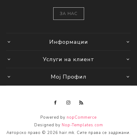
ЗА НАС
Информации
Услуги на клиент
Мој Профил
Powered by
nopCommerce
Designed by
Nop-Templates.com
Авторско право © 2026 hair.mk. Сите права се задржани.