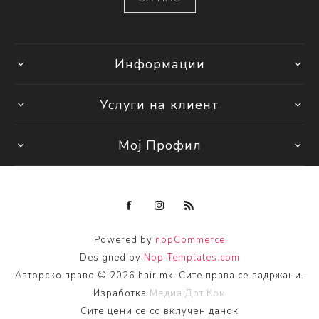
Информации
Услуги на клиент
Мој Профил
Powered by
nopCommerce
Designed by
Nop-Templates.com
Авторско право © 2026 hair.mk. Сите права се задржани.
Изработка
Медиа Дот Ком
Сите цени се со вклучен данок