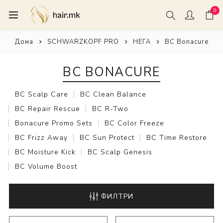
0
Дома
SCHWARZKOPF PRO
НЕГА
BC Bonacure
BC BONACURE
BC Scalp Care
BC Clean Balance
BC Repair Rescue
BC R-Two
Bonacure Promo Sets
BC Color Freeze
BC Frizz Away
BC Sun Protect
BC Time Restore
BC Moisture Kick
BC Scalp Genesis
BC Volume Boost
ФИЛТРИ