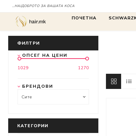
…НАЈДОБРОТО ЗА ВАШАТА КОСА
Дома
ПОЧЕТНА
SCHWARZK
БОЈА
БОЈА
ФИЛТРИ
ОПСЕГ НА ЦЕНИ
IGORA
1029
1270
Chroma ID
BLONDME
БРЕНДОВИ
tbh
КАТЕГОРИИ