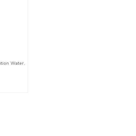
 Collection
ection
tion Water,