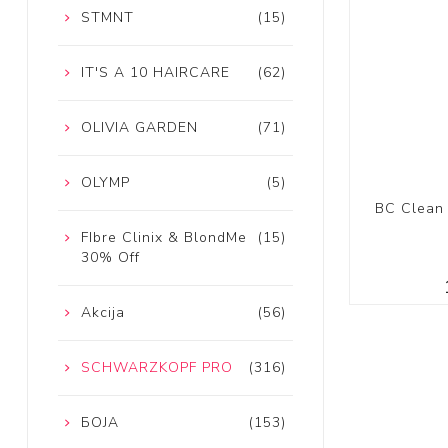
STMNT
(15)
IT'S A 10 HAIRCARE
(62)
OLIVIA GARDEN
(71)
OLYMP
(5)
BC Clean
FIbre Clinix & BlondMe
(15)
30% Off
Akcija
(56)
SCHWARZKOPF PRO
(316)
БОЈА
(153)