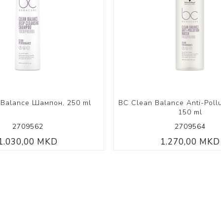
Volumizing
Coily Coll
 Balance Шампон, 250 ml
BC Clean Balance Anti-Pollu
150 ml
2709562
2709564
1.030,00 MKD
1.270,00 MKD