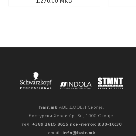
1.270,00 MKD
hair.mk
АВЕ ДООЕЛ Скопје,
Костурски Херои бр. 3в, 1000 Скопје.
тел.
+389 2615 8615 пон-петок 8:30-16:30
email:
info@hair.mk