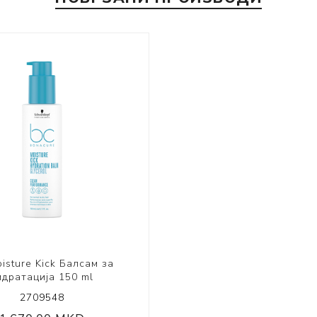
isture Kick Балсам за
идратација 150 ml
2709548