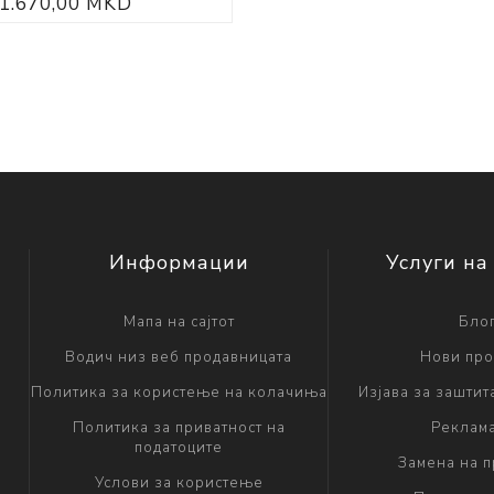
1.670,00 MKD
Информации
Услуги на
Мапа на сајтот
Бло
Водич низ веб продавницата
Нови про
Политика за користење на колачиња
Изјава за заштит
Политика за приватност на
Реклам
податоците
Замена на 
Услови за користење