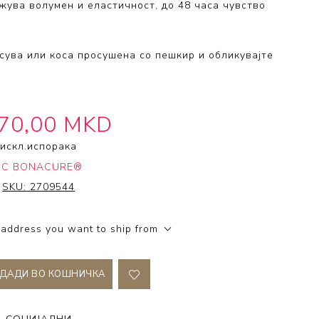
жува волумен и еластичност, до 48 часа чувство
 Collection
ection
сува или коса просушена со пешкир и обликувајте
670,00 MKD
искл.
испорака
BC BONACURE®
SKU:
2709544
 address you want to ship from
ДАДИ ВО КОШНИЧКА