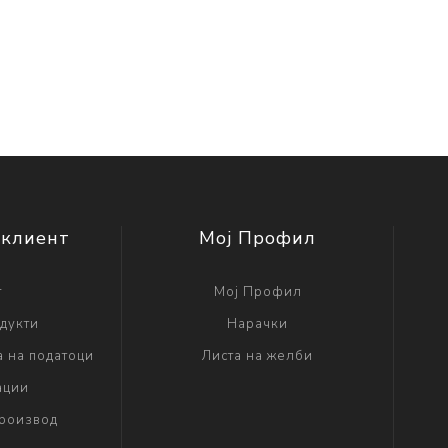
 клиент
Мој Профил
г
Мој Профил
дукти
Нарачки
а на податоци
Листа на желби
ации
производ