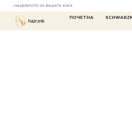
…НАЈДОБРОТО ЗА ВАШАТА КОСА
Дома
SCHWARZKOPF PR
ПОЧЕТНА
SCHWARZK
БОЈА
БОЈА
IGORA
Chroma ID
BLONDME
tbh