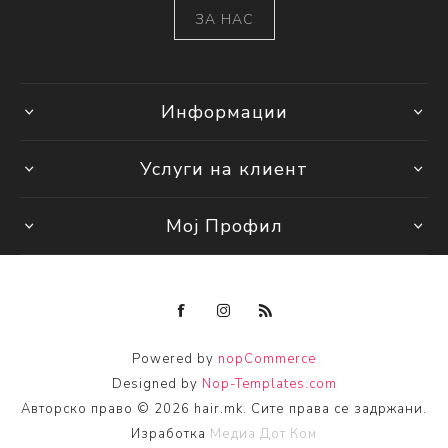
ЗА НАС
Информации
Услуги на клиент
Мој Профил
Powered by
nopCommerce
Designed by
Nop-Templates.com
Авторско право © 2026 hair.mk. Сите права се задржани.
Изработка
Медиа Дот Ком