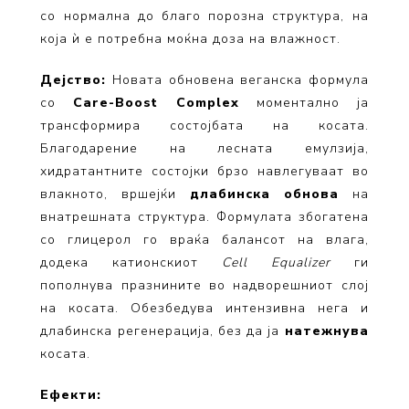
со нормална до благо порозна структура, на
која ѝ е потребна моќна доза на влажност.
Дејство:
Новата обновена веганска формула
со
Care-Boost Complex
моментално ја
трансформира состојбата на косата.
Благодарение на лесната емулзија,
хидратантните состојки брзо навлегуваат во
влакното, вршејќи
длабинска обнова
на
внатрешната структура. Формулата збогатена
со глицерол го враќа балансот на влага,
додека катионскиот
Cell Equalizer
ги
пополнува празнините во надворешниот слој
на косата. Обезбедува интензивна нега и
длабинска регенерација, без да ја
натежнува
косата.
Ефекти: