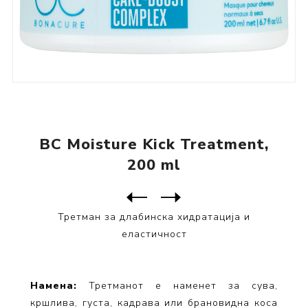
BC Moisture Kick Treatment,
200 ml
Следен
производ
Претходен производ
BC Moisture Kick Спреј реге...
Третман за длабинска хидратација и
еластичност
Намена:
Третманот е наменет за сува,
кршлива, густа, кадрава или брановидна коса