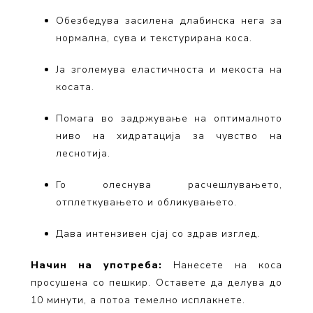
Обезбедува засилена длабинска нега за
нормална, сува и текстурирана коса.
Ја зголемува еластичноста и мекоста на
косата.
Помага во задржување на оптималното
ниво на хидратација за чувство на
леснотија.
Го олеснува расчешлувањето,
отплеткувањето и обликувањето.
Дава интензивен сјај со здрав изглед.
Начин на употреба:
Нанесете на коса
просушена со пешкир. Оставете да делува до
10 минути, а потоа темелно исплакнете.