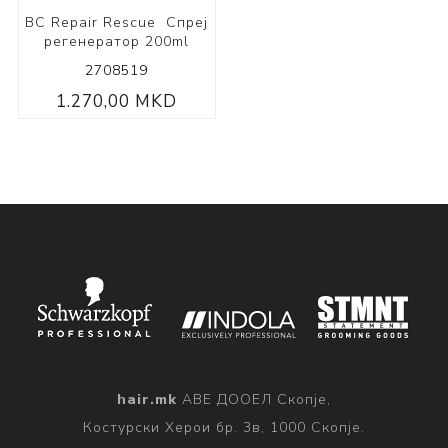
BC Repair Rescue Спреј
регенератор 200ml
2708519
1.270,00 MKD
hair.mk
АВЕ ДООЕЛ Скопје,
Костурски Херои бр. 3в, 1000 Скопје.