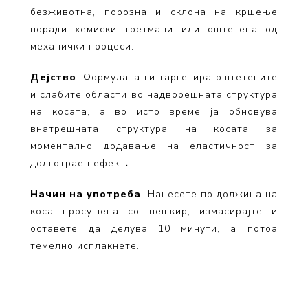
безживотна, порозна и склона на кршење
поради хемиски третмани или оштетена од
механички процеси.
Дејство
: Формулата ги таргетира оштетените
и слабите области во надворешната структура
на косата, а во исто време ја обновува
внатрешната структура на косата за
моментално додавање на еластичност за
долготраен ефект
.
Начин на употреба
: Нанесете по должина на
коса просушена со пешкир, измасирајте и
оставете да делува 10 минути, а потоа
темелно исплакнете.