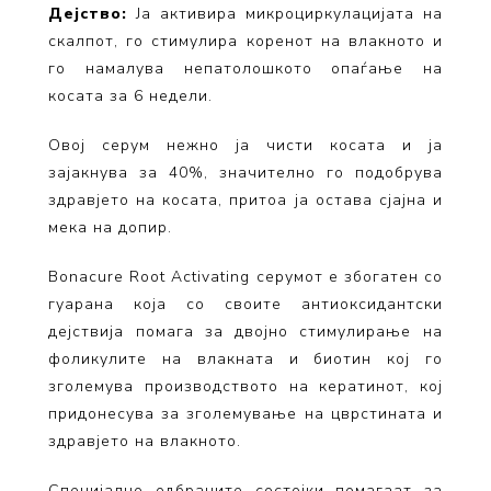
Дејство:
Ја активира микроциркулацијата на
скалпот, го стимулира коренот на влакното и
го намалува непатолошкото опаѓање на
косата за 6 недели.
Овој серум нежно ја чисти косата и ја
зајакнува за 40%, значително го подобрува
здравјето на косата, притоа ја остава сјајна и
мека на допир.
Bonacure Root Activating серумот е збогатен со
гуарана која со своите антиоксидантски
дејствија помага за двојно стимулирање на
фоликулите на влакната и биотин кој го
зголемува производството на кератинот, кој
придонесува за зголемување на цврстината и
здравјето на влакното.
Специјално одбраните состојки помагаат за