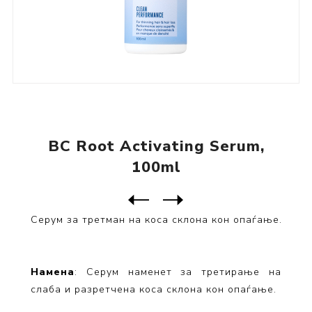
BC Root Activating Serum,
100ml
Следен
производ
Претходен производ
Серум за третман на коса склона кон опаѓање.
Намена
: Серум наменет за третирање на
слаба и разретчена коса склона кон опаѓање.