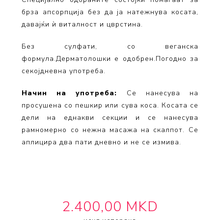
брза апсорпција без да ја натежнува косата,
давајќи ѝ виталност и цврстина.
Без сулфати, со веганска
формула.Дерматолошки е одобрен.Погодно за
секојдневна употреба.
Начин на употреба:
Се нанесува на
просушена со пешкир или сува коса. Косата се
дели на еднакви секции и се нанесува
рамномерно со нежна масажа на скалпот. Се
аплицира два пати дневно и не се измива.
2.400,00 MKD