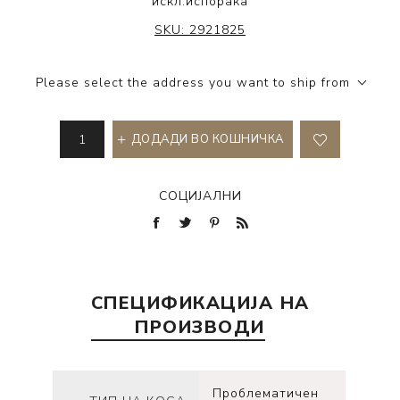
искл.
испорака
BC BONACURE®
SKU:
2921825
Please select the address you want to ship from
ДОДАДИ ВО КОШНИЧКА
СОЦИЈАЛНИ
СПЕЦИФИКАЦИЈА НА
ПРОИЗВОДИ
Проблематичен