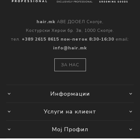
hair.mk
АВЕ ДООЕЛ Скопје,
Костурски Херои бр. 3в, 1000 Скопје.
тел.
+389 2615 8615 пон-петок 8:30-16:30
email:
info@hair.mk
ЗА НАС
Информации
Услуги на клиент
Мој Профил