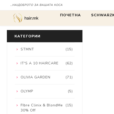
…НАЈДОБРОТО ЗА ВАШАТА КОСА
Дома
SCHWARZKOP
ПОЧЕТНА
SCHWARZK
БОЈА
БОЈА
КАТЕГОРИИ
STMNT
(15)
IGORA
Chroma ID
IT'S A 10 HAIRCARE
(62)
BLONDME
tbh
OLIVIA GARDEN
(71)
OLYMP
(5)
FIbre Clinix & BlondMe
(15)
30% Off