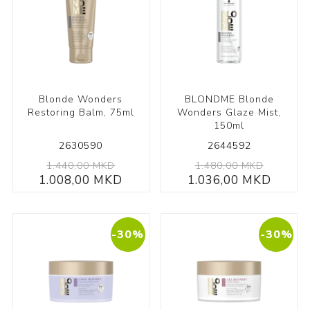
Blonde Wonders
BLONDME Blonde
Restoring Balm, 75ml
Wonders Glaze Mist,
150ml
2630590
2644592
1.440,00 MKD
1.480,00 MKD
1.008,00 MKD
1.036,00 MKD
-30%
-30%