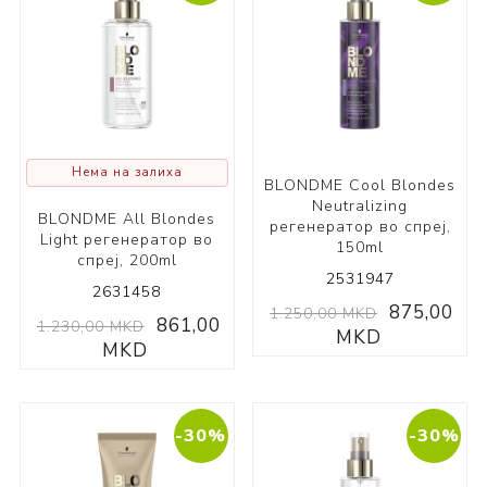
Нема на залиха
BLONDME Cool Blondes
Neutralizing
BLONDME All Blondes
регенератор во спреј,
Light регенератор во
150ml
спреј, 200ml
2531947
2631458
875,00
1.250,00 MKD
861,00
1.230,00 MKD
MKD
MKD
-30%
-30%