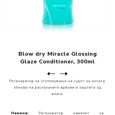
Blow dry Miracle Glossing
Glaze Conditioner, 300ml
Следен
производ
Претходен производ
Blow dry Miracle Glossing S...
Регенератор за зголемување на сјајот на косата,
обнова на распуканите врвови и заштита од
влага.
Намена:
Регенератор наменет за