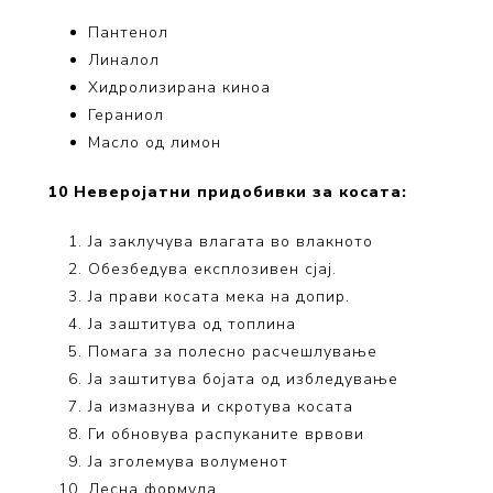
Пантенол
Линалол
Хидролизирана киноа
Гераниол
Масло од лимон
10 Неверојатни придобивки за косата:
Ја заклучува влагата во влакното
Обезбедува експлозивен сјај.
Ја прави косата мека на допир.
Ја заштитува од топлина
Помага за полесно расчешлување
Ја заштитува бојата од избледување
Ја измазнува и скротува косата
Ги обновува распуканите врвови
Ја зголемува волуменот
Лесна формула