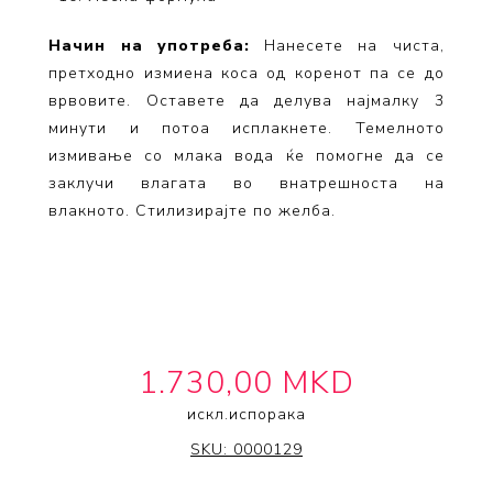
Начин на употреба:
Нанесете на чиста,
претходно измиена коса од коренот па се до
врвовите. Оставете да делува најмалку 3
минути и потоа исплакнете. Темелното
измивање со млака вода ќе помогне да се
заклучи влагата во внатрешноста на
влакното. Стилизирајте по желба.
1.730,00 MKD
искл.
испорака
IT'S A 10 HAIRCARE
SKU:
0000129