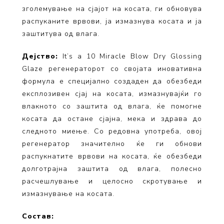
зголемување на сјајот на косата, ги обновува
распуканите врвови, ја измазнува косата и ја
заштитува од влага.
Дејство:
It’s a 10 Miracle Blow Dry Glossing
Glaze регенераторот со својата иновативна
формула е специјално создаден да обезбеди
експлозивен сјај на косата, измазнувајќи го
влакното со заштита од влага, ќе помогне
косата да остане сјајна, мека и здрава до
следното миење. Со редовна употреба, овој
регенератор значително ќе ги обнови
распукнатите врвови на косата, ќе обезбеди
долготрајна заштита од влага, полесно
расчешлување и целосно скротување и
измазнување на косата.
Состав: