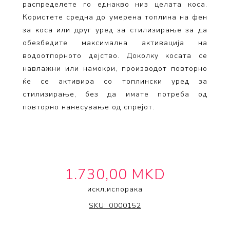
распределете го еднакво низ целата коса.
Користете средна до умерена топлина на фен
за коса или друг уред за стилизирање за да
обезбедите максимална активација на
водоотпорното дејство. Доколку косата се
навлажни или намокри, производот повторно
ќе се активира со топлински уред за
стилизирање, без да имате потреба од
повторно нанесување од спрејот.
1.730,00 MKD
искл.
испорака
IT'S A 10 HAIRCARE
SKU:
0000152