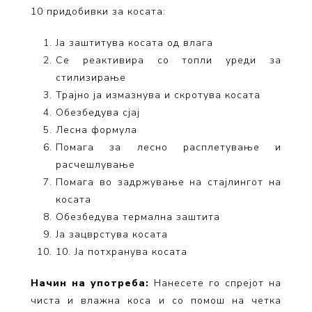
10 придобивки за косата:
Ја заштитува косата од влага
Се реактивира со топли уреди за
стилизирање
Трајно ја измазнува и скротува косата
Обезбедува сјај
Лесна формула
Помага за лесно расплетување и
расчешлување
Помага во задржување на стајлингот на
косата
Обезбедува термална заштита
Ја зацврстува косата
10. Ја потхранува косата
Начин на употреба:
Нанесете го спрејот на
чиста и влажна коса и со помош на четка