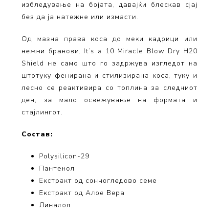
избледување на бојата, давајќи блескав сјај
без да ја натежне или измасти.
Од мазна права коса до меки кадрици или
нежни бранови, It’s a 10 Miracle Blow Dry H20
Shield не само што го задржува изгледот на
штотуку фенирана и стилизирана коса, туку и
лесно се реактивира со топлина за следниот
ден, за мало освежување на формата и
стајлингот.
Состав:
Polysilicon-29
Пантенол
Екстракт од сончогледово семе
Екстракт од Алое Вера
Линалол