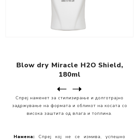
Blow dry Miracle H2O Shield,
180ml
Следен
производ
Претходен производ
Miracle Deep Conditioner Pl...
Спреј наменет за стилизирање и долготрајно
задржување на формата и обликот на косата со
висока заштита од влага и топлина.
Намена:
Спреј кој не се измива, успешно