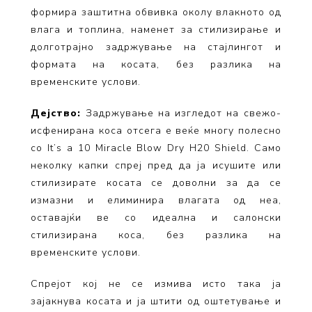
формира заштитна обвивка околу влакното од
влага и топлина, наменет за стилизирање и
долготрајно задржување на стајлингот и
формата на косата, без разлика на
временските услови.
Дејство:
Задржување на изгледот на свежо-
исфенирана коса отсега е веќе многу полесно
со It’s a 10 Miracle Blow Dry H20 Shield. Само
неколку капки спреј пред да ја исушите или
стилизирате косата се доволни за да се
измазни и елиминира влагата од неа,
оставајќи ве со идеална и салонски
стилизирана коса, без разлика на
временските услови.
Спрејот кој не се измива исто така ја
зајакнува косата и ја штити од оштетување и