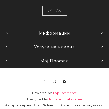
ЗА НАС
Информации
Услуги на клиент
Мој Профил
Powered by
nopCommerce
Designed by
Nop-Templates.com
Авторско право © 2026 hair.mk. Сите права се задржани.