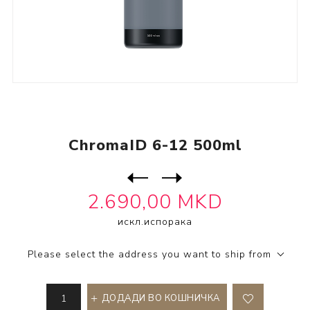
ChromaID 6-12 500ml
Следен
производ
Претходен производ
2.690,00 MKD
SKU:
2500465
искл.
испорака
Please select the address you want to ship from
ДОДАДИ ВО КОШНИЧКА