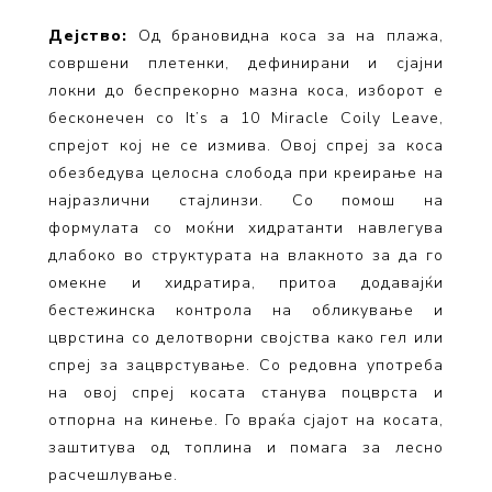
Дејство:
Од брановидна коса за на плажа,
совршени плетенки, дефинирани и сјајни
локни до беспрекорно мазна коса, изборот е
бесконечен со It’s a 10 Miracle Coily Leave,
спрејот кој не се измива. Овој спреј за коса
обезбедува целосна слобода при креирање на
најразлични стајлинзи. Со помош на
формулата со моќни хидратанти навлегува
длабоко во структурата на влакното за да го
омекне и хидратира, притоа додавајќи
бестежинска контрола на обликување и
цврстина со делотворни својства како гел или
спреј за зацврстување. Со редовна употреба
на овој спреј косата станува поцврста и
отпорна на кинење. Го враќа сјајот на косата,
заштитува од топлина и помага за лесно
расчешлување.