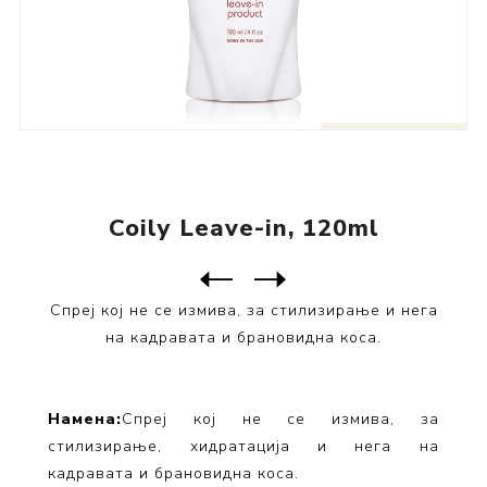
Coily Leave-in, 120ml
Следен
производ
Претходен производ
Спреј кој не се измива, за стилизирање и нега
на кадравата и брановидна коса.
Намена:
Спреј кој не се измива, за
стилизирање, хидратација и нега на
кадравата и брановидна коса.