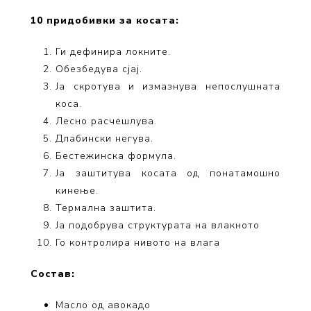
10 придобивки за косата:
Ги дефинира локните.
Обезбедува сјај.
Ја скротува и измазнува непослушната
коса.
Лесно расчешлува.
Длабински негува.
Бестежинска формула.
Ја заштитува косата од понатамошно
кинење.
Термална заштита.
Ја подобрува структурата на влакното
Го контролира нивото на влага
Состав:
Масло од авокадо