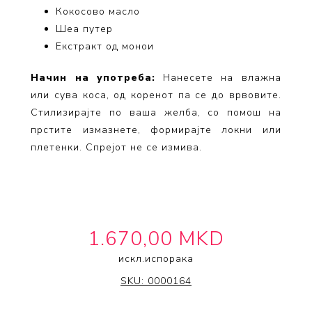
Кокосово масло
Шеа путер
Екстракт од монои
Начин на употреба:
Нанесете на влажна
или сува коса, од коренот па се до врвовите.
Стилизирајте по ваша желба, со помош на
прстите измазнете, формирајте локни или
плетенки. Спрејот не се измива.
1.670,00 MKD
искл.
испорака
IT'S A 10 HAIRCARE
SKU:
0000164