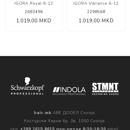
IGORA Royal 6-12
IGORA Vibrance 6-12
2683496
2298568
1.019,00 MKD
1.019,00 MKD
hair.mk
АВЕ ДООЕЛ Скопје,
Костурски Херои бр. 3в, 1000 Скопје.
тел.
+389 2615 8615 пон-петок 8:30-16:30
email: