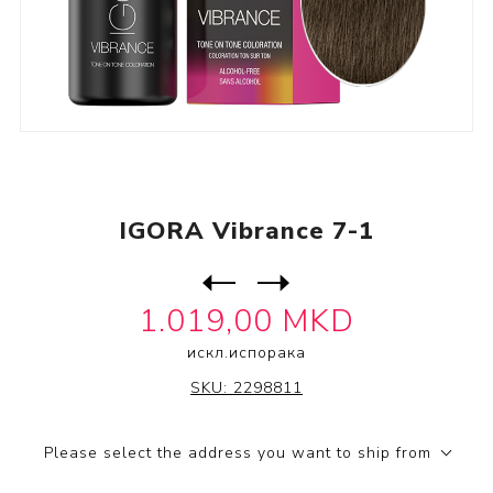
IGORA Vibrance 7-1
Следен
производ
Претходен производ
1.019,00 MKD
искл.
испорака
IGORA
SKU:
2298811
Please select the address you want to ship from