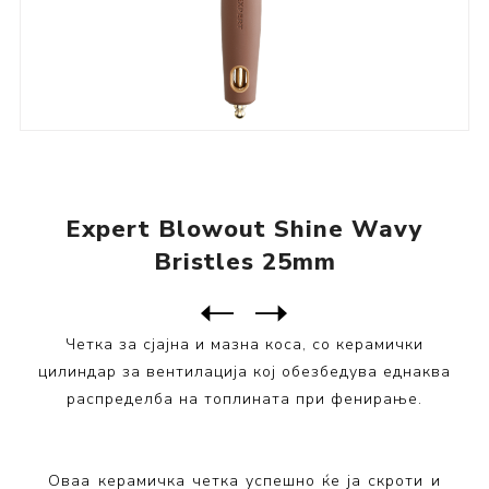
Expert Blowout Shine Wavy
Bristles 25mm
Следен
производ
Претходен производ
Expert Blowout Shine Wavy B...
Четка за сјајна и мазна коса, со керамички
цилиндар за вентилација кој обезбедува еднаква
распределба на топлината при фенирање.
Оваа керамичка четка успешно ќе ја скроти и