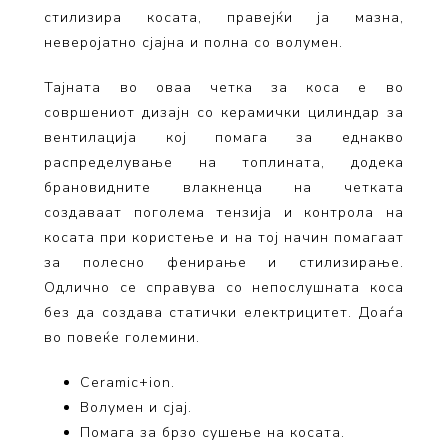
стилизира косата, правејќи ја мазна,
неверојатно сјајна и полна со волумен.
Тајната во оваа четка за коса е во
совршениот дизајн со керамички цилиндар за
вентилација кој помага за еднакво
распределување на топлината, додека
брановидните влакненца на четката
создаваат поголема тензија и контрола на
косата при користење и на тој начин помагаат
за полесно фенирање и стилизирање.
Одлично се справува со непослушната коса
без да создава статички електрицитет. Доаѓа
во повеќе големини.
Ceramic+ion.
Волумен и сјај.
Помага за брзо сушење на косата.