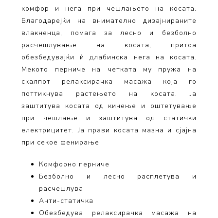
комфор и нега при чешлањето на косата.
Благодарејќи на внимателно дизајнираните
влакненца, помага за лесно и безболно
расчешлување на косата, притоа
обезбедувајќи ѝ длабинска нега на косата.
Мекото перниче на четката му пружа на
скалпот релаксирачка масажа која го
поттикнува растењето на косата. Ја
заштитува косата од кинење и оштетување
при чешлање и заштитува од статички
електрицитет. Ја прави косата мазна и сјајна
при секое фенирање.
Комфорно перниче
Безболно и лесно расплетува и
расчешлува
Анти-статичка
Обезбедува релаксирачка масажа на