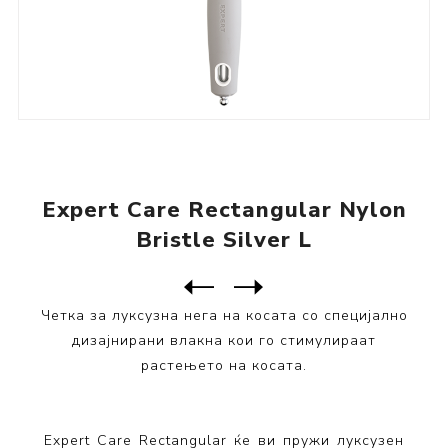
Expert Care Rectangular Nylon
Bristle Silver L
Следен
производ
Претходен производ
Expert Care Rectangular Nyl...
Четка за луксузна нега на косата со специјално
дизајнирани влакна кои го стимулираат
растењето на косата.
Expert Care Rectangular ќе ви пружи луксузен