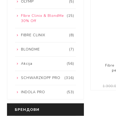
OLYMP
(5)
FIbre Clinix & BlondMe
(15)
30% Off
FIBRE CLINIX
(8)
BLONDME
(7)
Akcija
(56)
Fibre
р
SCHWARZKOPF PRO
(316)
1.300,
INDOLA PRO
(53)
БРЕНДОВИ