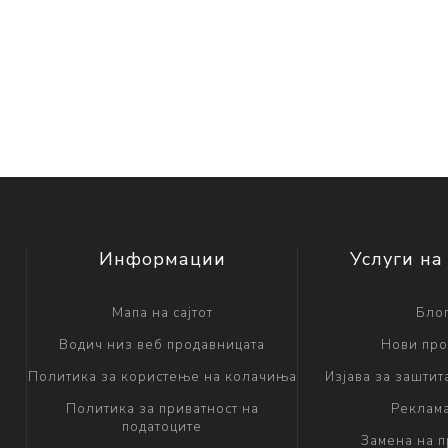
Информации
Услуги на
Мапа на сајтот
Бло
Водич низ веб продавницата
Нови про
Политика за користење на колачиња
Изјава за заштит
Политика за приватност на
Реклам
податоците
Замена на 