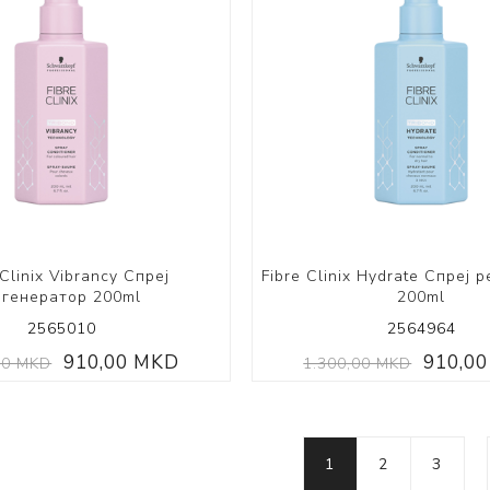
 Clinix Vibrancy Спреј
Fibre Clinix Hydrate Спреј 
егенератор 200ml
200ml
2565010
2564964
910,00 MKD
910,0
00 MKD
1.300,00 MKD
1
2
3