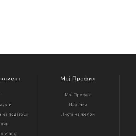
 клиент
Мој Профил
г
Мој Профил
дукти
Нарачки
а на податоци
Листа на желби
ации
производ