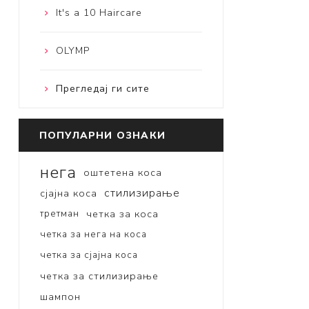
It's a 10 Haircare
OLYMP
Прегледај ги сите
ПОПУЛАРНИ ОЗНАКИ
нега
оштетена коса
стилизирање
сјајна коса
третман
четка за коса
четка за нега на коса
четка за сјајна коса
четка за стилизирање
шампон