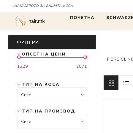
…НАЈДОБРОТО ЗА ВАШАТА КОСА
ПОЧЕТНА
SCHWARZK
БОЈА
БОЈА
ФИЛТРИ
ОПСЕГ НА ЦЕНИ
IGORA
FIBRE CLINI
1229
2071
Chroma ID
BLONDME
ТИП НА КОСА
tbh
ТИП НА ПРОИЗВОД