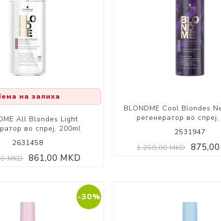
Volumizing
Coily Coll
Нема на залиха
BLONDME Cool Blondes Neu
регенератор во спреј,
ME All Blondes Light
ратор во спреј, 200ml
2531947
2631458
875,0
1.250,00 MKD
861,00 MKD
00 MKD
-30%