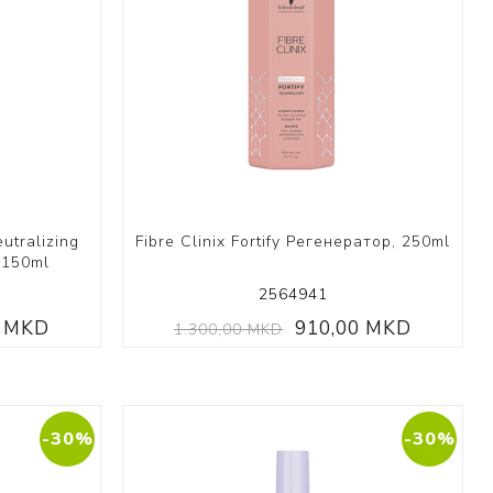
 Collection
ection
tralizing
Fibre Clinix Fortify Регенератор, 250ml
 150ml
2564941
0 MKD
910,00 MKD
1.300,00 MKD
-30%
-30%