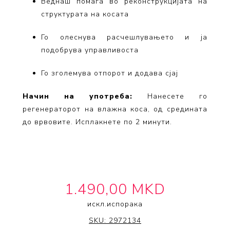
Веднаш помага во реконструкцијата на
структурата на косата
Го олеснува расчешлувањето и ја
подобрува управливоста
Го зголемува отпорот и додава сјај
Начин на употреба:
Нанесете го
регенераторот на влажна коса, од средината
до врвовите. Исплакнете по 2 минути.
1.490,00 MKD
искл.
испорака
FIBRE CLINIX
SKU:
2972134