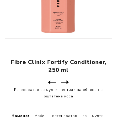
Fibre Clinix Fortify Conditioner,
250 ml
Следен
производ
Претходен производ
Fibre Clinix Fortify Multi-...
Регенератор со мулти-пептиди за обнова на
оштетена коса
Намена:
Моќен регенератор со мулти-