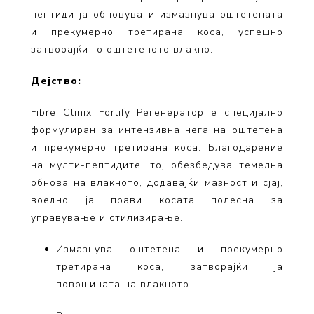
пептиди ja обновува и измазнува оштетената
и прекумерно третирана коса, успешно
затворајќи го оштетеното влакно.
Дејство:
Fibre Clinix Fortify Регенератор е специјално
формулиран за интензивна нега на оштетена
и прекумерно третирана коса. Благодарение
на мулти-пептидите, тој обезбедува темелна
обнова на влакното, додавајќи мазност и сјај,
воедно ја прави косата полесна за
управување и стилизирање.
Измазнува оштетена и прекумерно
третирана коса, затворајќи ја
површината на влакното