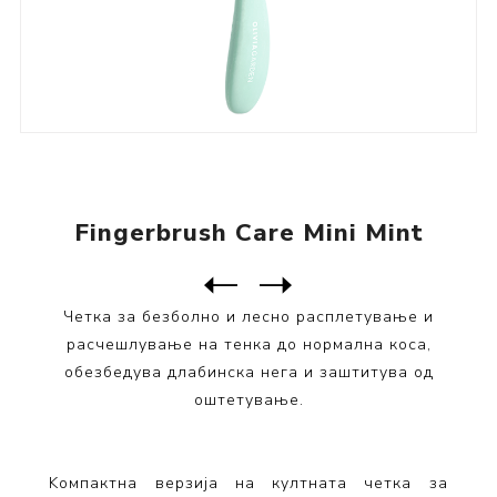
Fingerbrush Care Mini Mint
Следен
производ
Претходен производ
Четка за безболно и лесно расплетување и
расчешлување на тенка до нормална коса,
обезбедува длабинска нега и заштитува од
оштетување.
Kомпактна верзија на култната четка за