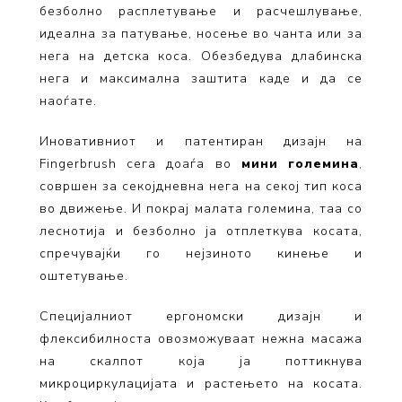
безболно расплетување и расчешлување,
идеална за патување, носење во чанта или за
нега на детска коса. Обезбедува длабинска
нега и максимална заштита каде и да се
наоѓате.
Иновативниот и патентиран дизајн на
Fingerbrush сега доаѓа во
мини големина
,
совршен за секојдневна нега на секој тип коса
во движење. И покрај малата големина, таа со
леснотија и безболно ја отплеткува косата,
спречувајќи го нејзиното кинење и
оштетување.
Специјалниот ергономски дизајн и
флексибилноста овозможуваат нежна масажа
на скалпот која ја поттикнува
микроциркулацијата и растењето на косата.