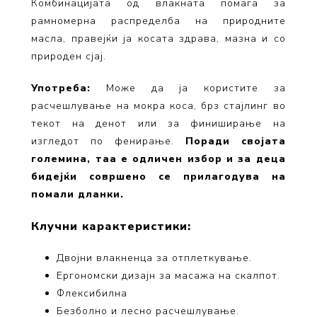
Комбинацијата од влакната помага за
рамномерна распределба на природните
масла, правејќи ја косата здрава, мазна и со
природен сјај.
Употреба:
Може да ја користите за
расчешлување на мокра коса, брз стајлинг во
текот на денот или за финиширање на
изгледот по фенирање.
Поради својата
големина, таа е одличен избор и за деца
бидејќи совршено се прилагодува на
помали дланки.
Клучни карактеристики:
Двојни влакненца за отплеткување.
Ергономски дизајн за масажа на скалпот.
Флексибилна
Безболно и лесно расчешлување.