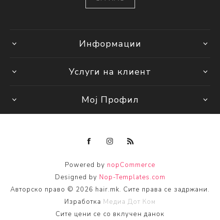
Информации
Услуги на клиент
Мој Профил
Powered by
nopCommerce
Designed by
Nop-Templates.com
Авторско право © 2026 hair.mk. Сите права се задржани.
Изработка
Медиа Дот Ком
Сите цени се со вклучен данок