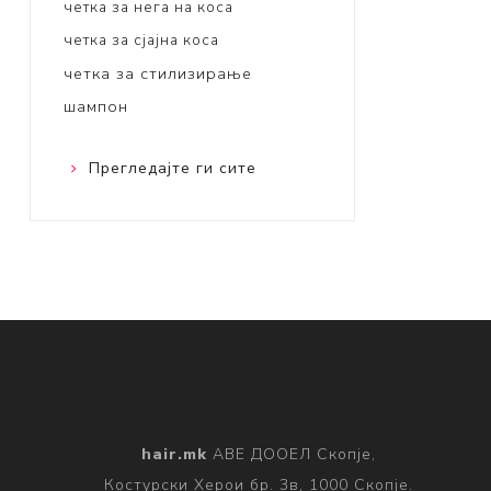
четка за нега на коса
четка за сјајна коса
четка за стилизирање
шампон
Прегледајте ги сите
hair.mk
АВЕ ДООЕЛ Скопје,
Костурски Херои бр. 3в, 1000 Скопје.