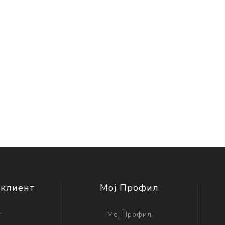
 клиент
Мој Профил
г
Мој Профил