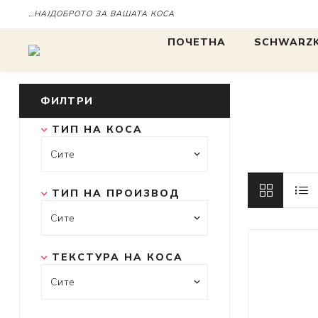
…НАЈДОБРОТО ЗА ВАШАТА КОСА
ПОЧЕТНА
SCHWARZK
БОЈА
БОЈА
ФИЛТРИ
ТИП НА КОСА
IGORA
Chroma ID
BLONDME
ТИП НА ПРОИЗВОД
tbh
ТЕКСТУРА НА КОСА