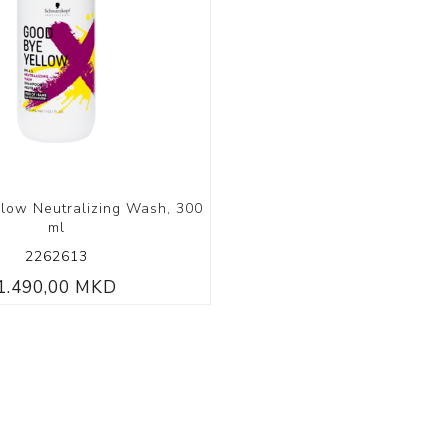
Volumizing
Coily Coll
low Neutralizing Wash, 300
ml
2262613
1.490,00 MKD