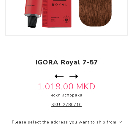
IGORA Royal 7-57
Следен
производ
Претходен производ
1.019,00 MKD
искл.
испорака
IGORA
SKU:
2780710
Please select the address you want to ship from