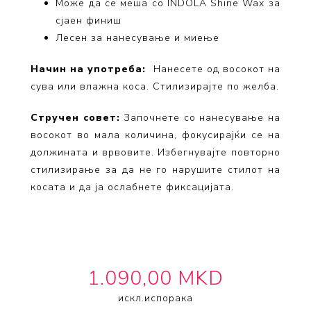
Може да
се
меша со INDOLA Shine Wax за
сјаен финиш
Лесен за нанесување и миење
Начин на употребa:
Нанесете од восокот на
сува или влажна коса. Стилизирајте по желба.
Стручен совет:
Започнете со нанесување на
восокот во мала количина, фокусирајќи
се
на
должината и врвовите. Избегнувајте повторно
стилизирање за да не го нарушите стилот на
косата и да ја ослабнете фиксацијата.
1.090,00 MKD
искл.
испорака
INDOLA