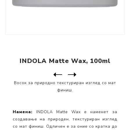
INDOLA Matte Wax, 100ml
Следен
производ
Претходен производ
Восок за природно текстуриран изглед со мат
финиш.
Намена:
INDOLA Matte Wax е наменет за
создавање на природен, текстуриран изглед
со мат финиш. Одличен е за оние со кратка до