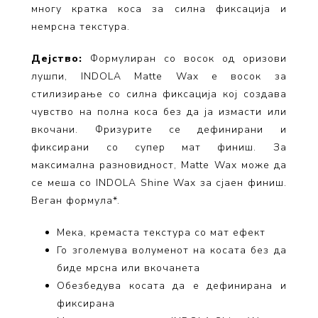
многу кратка коса за силна фиксација и
немрсна текстура.
Дејство:
Формулиран со восок од оризови
лушпи, INDOLA Matte Wax е восок за
стилизирање со силна фиксација кој создава
чувство на полна коса без да ја измасти или
вкочани. Фризурите
се
дефинирани и
фиксирани со супер мат финиш. За
максимална разновидност, Matte Wax може да
се
меша со INDOLA Shine Wax за сјаен финиш.
Веган формула*.
Мека, кремаста текстура со мат ефект
Го зголемува волуменот на косата без да
биде мрсна или вкочанета
Обезбедува косата да е дефинирана и
фиксирана