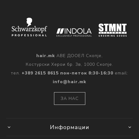
hair.mk
АВЕ ДООЕЛ Скопје,
Костурски Херои бр. 3в, 1000 Скопје.
тел.
+389 2615 8615 пон-петок 8:30-16:30
email:
info@hair.mk
ЗА НАС
Информации