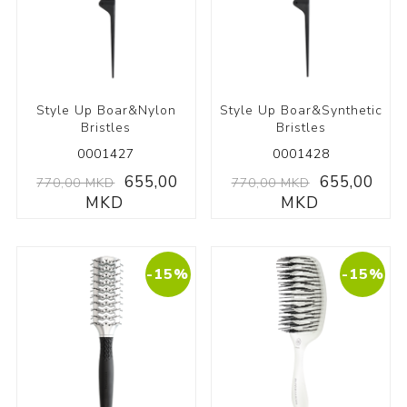
Style Up Boar&Nylon
Style Up Boar&Synthetic
Bristles
Bristles
0001427
0001428
655,00
655,00
770,00 MKD
770,00 MKD
MKD
MKD
-15%
-15%