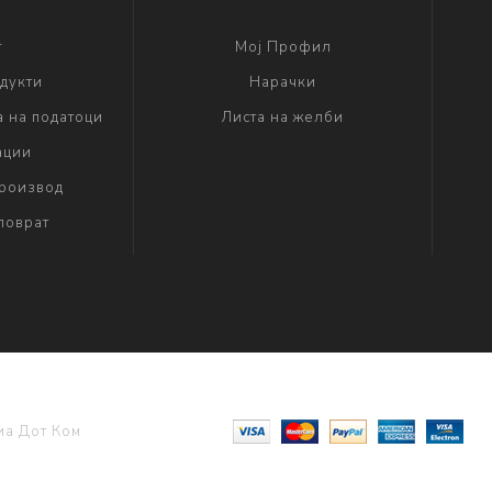
г
Мој Профил
дукти
Нарачки
а на податоци
Листа на желби
ации
производ
поврат
а Дот Ком