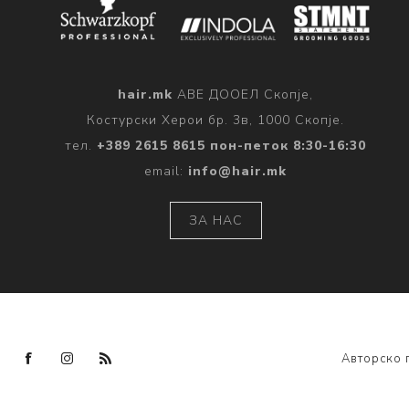
hair.mk
АВЕ ДООЕЛ Скопје,
Костурски Херои бр. 3в, 1000 Скопје.
тел.
+389 2615 8615 пон-петок 8:30-16:30
email:
info@hair.mk
ЗА НАС
Авторско 