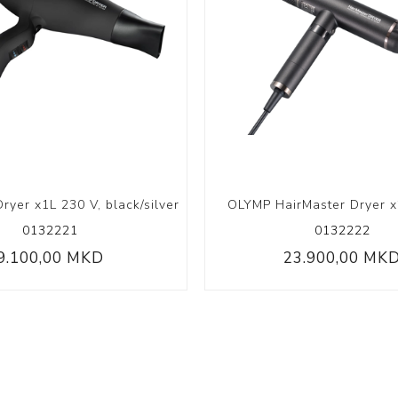
ryer x1L 230 V, black/silver
OLYMP HairMaster Dryer x
0132221
0132222
9.100,00 MKD
23.900,00 MK