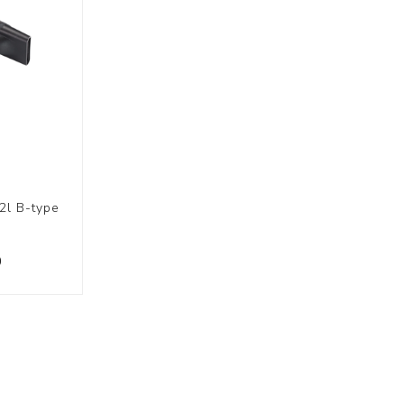
2l B-type
D