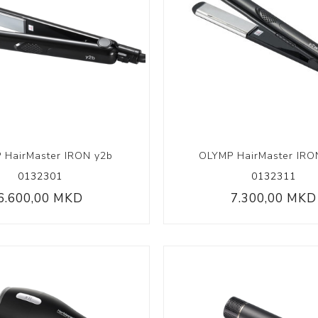
Volumizing
Coily Coll
 HairMaster IRON y2b
OLYMP HairMaster IR
0132301
0132311
6.600,00 MKD
7.300,00 MKD