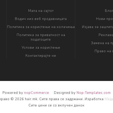
Мапа на сајтот
Бло
Водич низ веб продавницата
Нови про
Политика за користење на колачиња
Изјава за заштит
Политика за приватност на
Реклам
податоците
Замена на 
Услови за користење
Право на 
Контактирајте не
Powered by
nopCommerce
Designed by
Nop-Templates.com
право © 2026 hair.mk. Сите права се задржани. Изработка
Меди
Сите цени се со вклучен данок