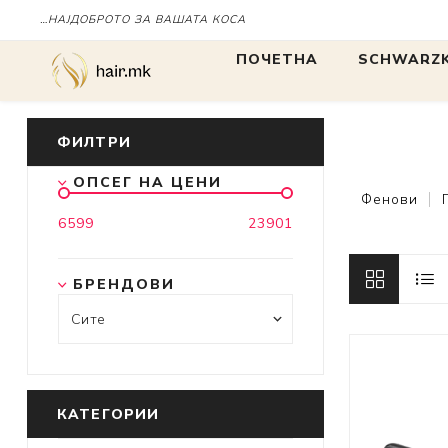
…НАЈДОБРОТО ЗА ВАШАТА КОСА
ПОЧЕТНА
SCHWARZK
БОЈА
БОЈА
ФИЛТРИ
ОПСЕГ НА ЦЕНИ
IGORA
Фенови
6599
23901
Chroma ID
BLONDME
БРЕНДОВИ
tbh
КАТЕГОРИИ