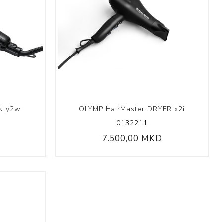
 Collection
ection
ON y2w
OLYMP HairMaster DRYER x2i
0132211
7.500,00 MKD