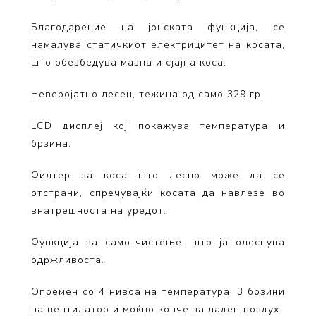
Благодарение на јонската функција, се
намалува статичкиот електрицитет на косата,
што обезбедува мазна и сјајна коса.
Неверојатно лесен, тежина од само 329 гр.
LCD дисплеј кој покажува температура и
брзина.
Филтер за коса што лесно може да се
отстрани, спречувајќи косата да навлезе во
внатрешноста на уредот.
Функција за само-чистење, што ја олеснува
одржливоста.
Опремен со 4 нивоа на температура, 3 брзини
на вентилатор и моќно копче за ладен воздух.