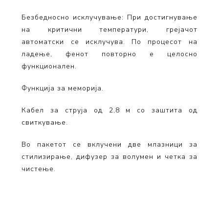
Безбедносно исклучување: При достигнување
на критични температури, грејачот
автоматски се исклучува. По процесот на
ладење, фенот повторно е целосно
функционален.
Функција за меморија.
Кабел за струја од 2,8 м со заштита од
свиткување.
Во пакетот се вклучени две млазници за
стилизирање, дифузер за волумен и четка за
чистење.