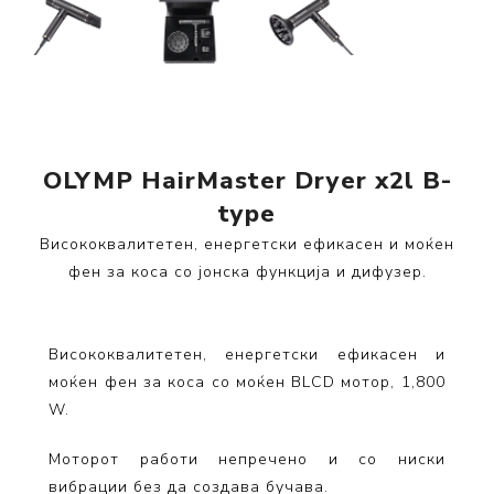
OLYMP HairMaster Dryer x2l B-
type
Висококвалитетен, енергетски ефикасен и моќен
фен за коса со јонска функција и дифузер.
Висококвалитетен, енергетски ефикасен и
моќен фен за коса со моќен BLCD мотор, 1,800
W.
Моторот работи непречено и со ниски
вибрации без да создава бучава.