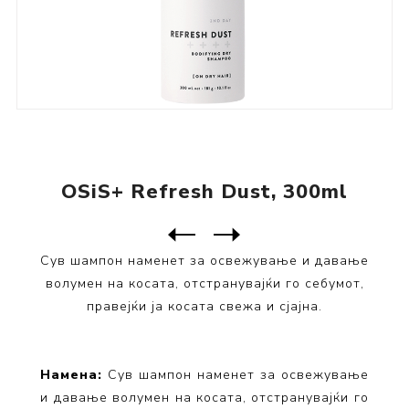
OSiS+ Refresh Dust, 300ml
Следен
производ
Претходен производ
Сув шампон наменет за освежување и давање
волумен на косата, отстранувајќи го себумот,
правејќи ја косата свежа и сјајна.
Намена:
Сув шампон наменет за освежување
и давање волумен на косата, отстранувајќи го