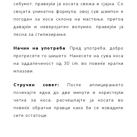
себумот, правејќи ја косата свежа и сјајна. Со
својата уникатна формула, овој сув шампон е
погоден за коса склона на мастење, притоа
давајќи и неверојатен волумен, правејќи ја
лесна за стилизирање.
Начин на употреба
: Пред употреба, добро
протресете го шишето. Нанесете на сува коса
на оддалеченост од 30 cm, во повеќе кратки
млазови.
Стручен совет:
После аплицирањето
почекајте една до две минути и користејќи
четка за коса, расчешлајте ја косата во
повеќе обратни правци како би се извадиле
сите остатоци.