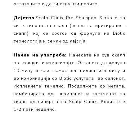
остатоците и да ги отпушти порите.
Дејство
:Scalp Clinix Pre-Shampoo Scrub e за
сите типови на скалп (освен за иритираниот
скалп), кој се состои од формула на Biotic
технологија и семки од кајсија.
Начин на употреба:
Нанесете на сув скалп
по секции и измасирајте. Оставете да делува
10 минути како самостоен пилинг и 5 минути
во комбинација со Biotic услугата во салонот.
Исплакнете темелно. Продолжете со негата,
комбинирана од шампонот и третманот за
скалп од линијата на Scalp Clinix. Користете
1-2 пати неделно.