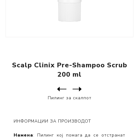
Scalp Clinix Pre-Shampoo Scrub
200 ml
Следен
производ
Претходен производ
Scalp Clinix Soothing Шампо...
Пилинг за скалпот
ИНФОРМАЦИИ ЗА ПРОИЗВОДОТ
Намена
: Пилинг кој помага да се отстранат