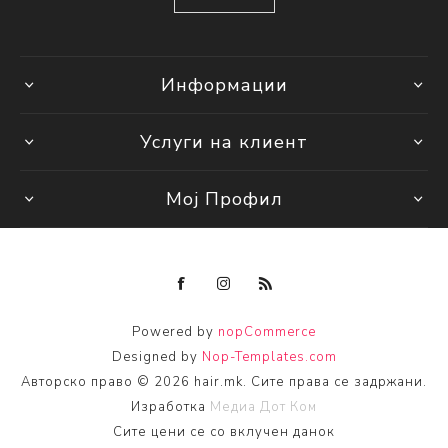
Информации
Услуги на клиент
Мој Профил
Powered by
nopCommerce
Designed by
Nop-Templates.com
Авторско право © 2026 hair.mk. Сите права се задржани.
Изработка
Медиа Дот Ком
Сите цени се со вклучен данок