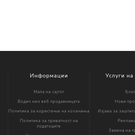
Информации
Услуги на
Мапа на сајтот
Бло
Водич низ веб продавницата
Нови про
Политика за користење на колачиња
Изјава за заштит
Политика за приватност на
Реклам
податоците
Замена на 