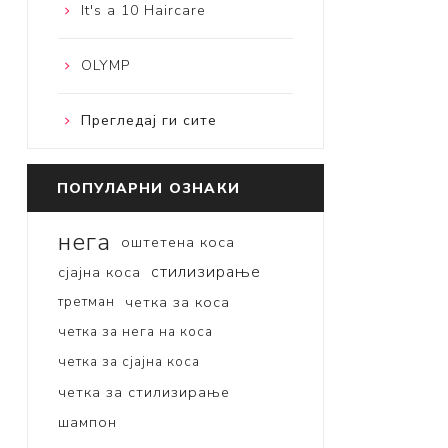
It's a 10 Haircare
OLYMP
Прегледај ги сите
ПОПУЛАРНИ ОЗНАКИ
нега
оштетена коса
стилизирање
сјајна коса
третман
четка за коса
четка за нега на коса
четка за сјајна коса
четка за стилизирање
шампон