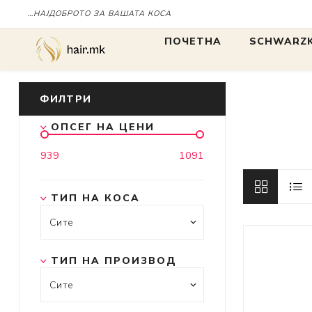
…НАЈДОБРОТО ЗА ВАШАТА КОСА
ПОЧЕТНА
SCHWARZK
БОЈА
БОЈА
ФИЛТРИ
ОПСЕГ НА ЦЕНИ
IGORA
939
1091
Chroma ID
BLONDME
ТИП НА КОСА
tbh
ТИП НА ПРОИЗВОД