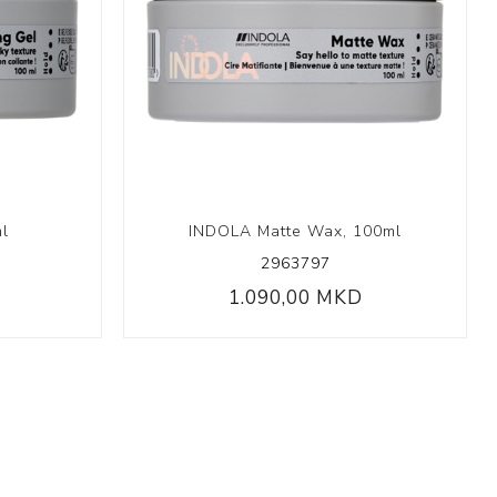
 Collection
ection
ml
INDOLA Matte Wax, 100ml
2963797
1.090,00 MKD