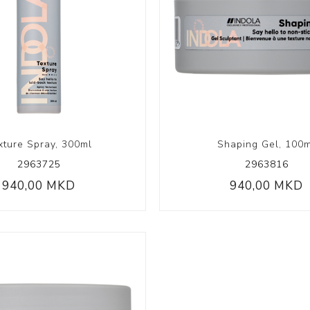
Volumizing
Coily Coll
xture Spray, 300ml
Shaping Gel, 100
2963725
2963816
940,00 MKD
940,00 MKD