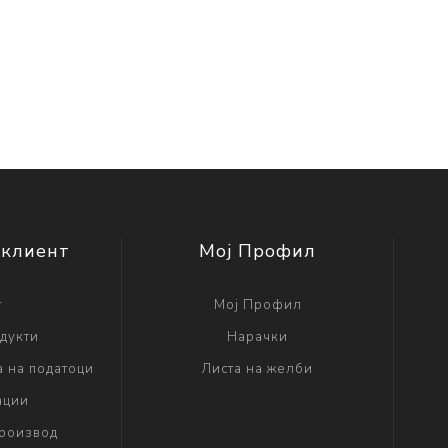
 клиент
Мој Профил
г
Мој Профил
дукти
Нарачки
а на податоци
Листа на желби
ации
производ