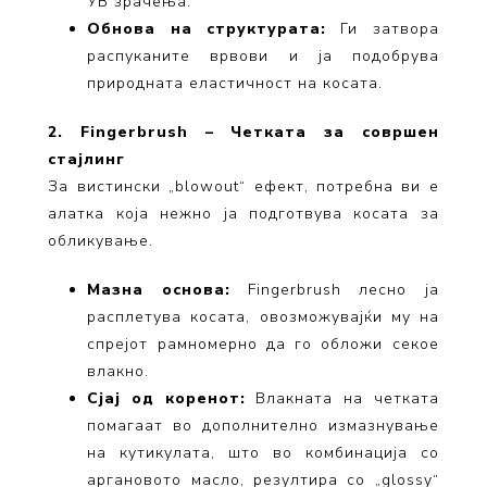
УВ зрачења.
Обнова на структурата:
Ги затвора
распуканите врвови и ја подобрува
природната еластичност на косата.
2. Fingerbrush – Четката за совршен
стајлинг
За вистински „blowout“ ефект, потребна ви е
алатка која нежно ја подготвува косата за
обликување.
Мазна основа:
Fingerbrush лесно ја
расплетува косата, овозможувајќи му на
спрејот рамномерно да го обложи секое
влакно.
Сјај од коренот:
Влакната на четката
помагаат во дополнително измазнување
на кутикулата, што во комбинација со
аргановото масло, резултира со „glossy“