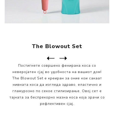
The Blowout Set
Следен
производ
Претходен производ
Постигнете совршено фенирана коса со
неверојатен сјај во удобноста на вашиот дом!
The Blowout Set е креиран за оние кои сакаат
нивната коса да изгледа здраво, еластично и
гламурозно по секое стилизирање. Овој сет е
тајната за беспрекорно мазна коса која зрачи со
рефлективен сјај.