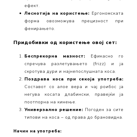
ефект.
Леснотија на користење:
Ергономската
форма овозможува прецизност при
фенирањето.
Придобивки од користење овој сет:
Беспрекорна мазност:
Ефикасно го
спречува разлетувањето (frizz) и ја
скротува дури и најнепослушната коса.
Поздрава коса при секоја употреба:
Составот со алое вера и чај роибос ја
негува косата длабински, правејќи ја
поотпорна на кинење.
Универзално решение:
Погоден за сите
типови на коса – од права до брановидна.
Начин на употреба: