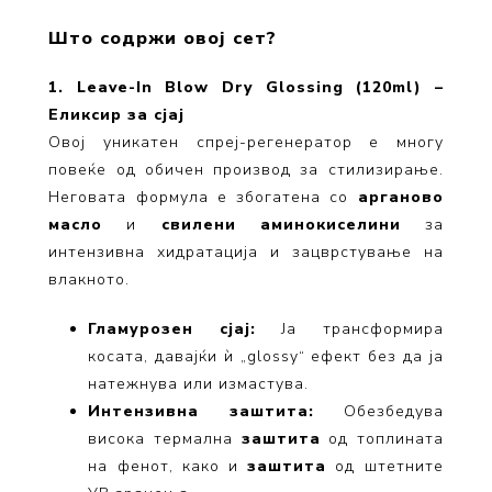
Што содржи овој сет?
1. Leave-In Blow Dry Glossing (120ml) –
Еликсир за сјај
Овој уникатен спреј-регенератор е многу
повеќе од обичен производ за стилизирање.
Неговата формула е збогатена со
арганово
масло
и
свилени аминокиселини
за
интензивна хидратација и зацврстување на
влакното.
Гламурозен сјај:
Ја трансформира
косата, давајќи ѝ „glossy“ ефект без да ја
натежнува или измастува.
Интензивна заштита:
Обезбедува
висока термална
заштита
од топлината
на фенот, како и
заштита
од штетните