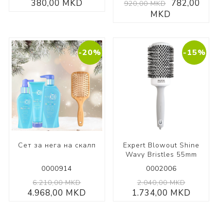
380,00 MKD
782,00
920,00 MKD
MKD
-20%
-15%
Сет за нега на скалп
Expert Blowout Shine
Wavy Bristles 55mm
0000914
0002006
6.210,00 MKD
2.040,00 MKD
4.968,00 MKD
1.734,00 MKD