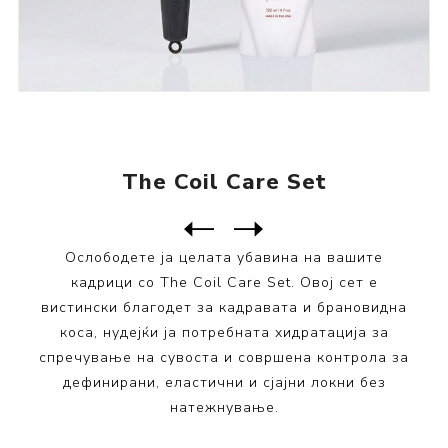
The Coil Care Set
Следен
производ
Претходен производ
Ослободете ја целата убавина на вашите
кадрици со The Coil Care Set. Овој сет е
вистински благодет за кадравата и брановидна
коса, нудејќи ја потребната хидратација за
спречување на сувоста и совршена контрола за
дефинирани, еластични и сјајни локни без
натежнување.