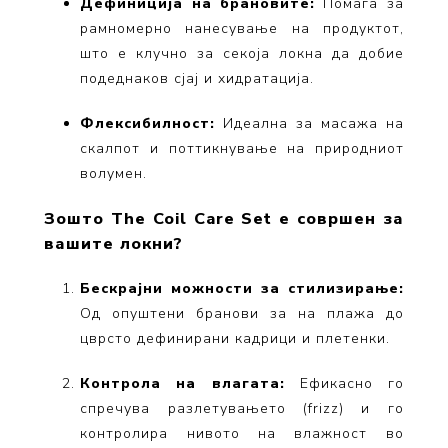
Дефиниција на брановите:
Помага за
рамномерно нанесување на продуктот,
што е клучно за секоја локна да добие
подеднаков сјај и хидратација.
Флексибилност:
Идеална за масажа на
скалпот и поттикнување на природниот
волумен.
Зошто The Coil Care Set е совршен за
вашите локни?
Бескрајни можности за стилизирање:
Од опуштени бранови за на плажа до
цврсто дефинирани кадрици и плетенки.
Контрола на влагата:
Ефикасно го
спречува разлетувањето (frizz) и го
контролира нивото на влажност во