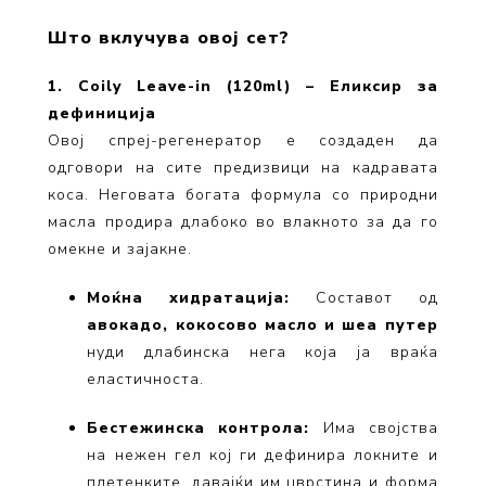
Што вклучува овој сет?
1. Coily Leave-in (120ml) – Еликсир за
дефиниција
Овој спреј-регенератор е создаден да
одговори на сите предизвици на кадравата
коса. Неговата богата формула со природни
масла продира длабоко во влакното за да го
омекне и зајакне.
Моќна хидратација:
Составот од
авокадо, кокосово масло и шеа путер
нуди длабинска нега која ја враќа
еластичноста.
Бестежинска контрола:
Има својства
на нежен гел кој ги дефинира локните и
плетенките, давајќи им цврстина и форма