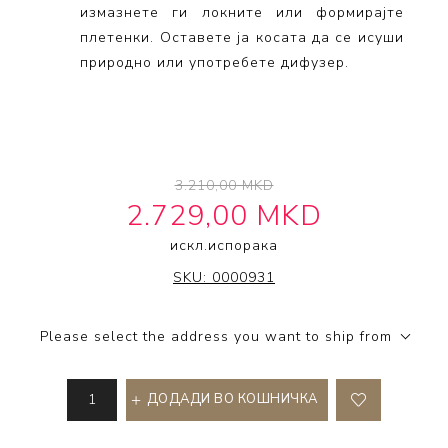
измазнете ги локните или формирајте
плетенки. Оставете ја косата да се исуши
природно или употребете дифузер.
3.210,00 MKD
2.729,00 MKD
искл.
испорака
IT'S A 10 HAIRCARE
SKU:
0000931
Please select the address you want to ship from
ДОДАДИ ВО КОШНИЧКА