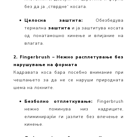
без да ја „стврдне“ косата.
Целосна заштита:
Обезбедува
термална
заштита
и ја заштитува косата
од понатамошно кинење и влијание на
влагата.
2. Fingerbrush – Нежно расплетување без
нарушување на формата
Кадравата коса бара посебно внимание при
чешлањето за да не се наруши природната
шема на локните.
Безболно отплеткување:
Fingerbrush
нежно поминува низ кадриците,
елиминирајќи ги јазлите без влечење и
кинење.