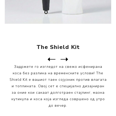
The Shield Kit
Следен
производ
Претходен производ
Задржете го изгледот на свежо исфенирана
коса без разлика на временските услови! The
Shield Kit е вашиот таен сојузник против влагата
и топлината. Овој сет е специјално дизајниран
за оние кои сакаат долготраен стајлинг, мазна
кутикула и коса која изгледа совршено од утро
до вечер.