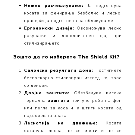
Нежно расчешлување:
Ја подготвува
косата за фенирање безболно и лесно,
правејќи ја подготвена за обликување.
Ергономски дизајн:
Овозможува лесно
ракување и дополнителен сјај при
стилизирањето.
Зошто да го изберете The Shield Kit?
Салонски резултати дома:
Постигнете
беспрекорно стилизиран изглед кој трае
со денови.
Двојна заштита:
Обезбедува висока
термална
заштита
при употреба на фен
или пегла за коса и ја штити косата од
надворешна влага.
Леснотија на движење:
Косата
останува лесна, не се масти и не се