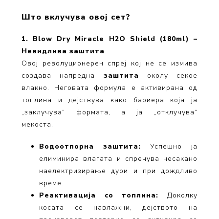
Што вклучува овој сет?
1. Blow Dry Miracle H2O Shield (180ml) –
Невидлива заштита
Овој револуционерен спреј кој не се измива
создава напредна
заштита
околу секое
влакно. Неговата формула е активирана од
топлина и дејствува како бариера која ја
„заклучува“ формата, а ја „отклучува“
мекоста.
Водоотпорна заштита:
Успешно ја
елиминира влагата и спречува несакано
наелектризирање дури и при дождливо
време.
Реактивација со топлина:
Доколку
косата се навлажни, дејството на