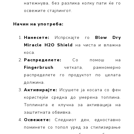
натежнува, без разлика колку пати ќе го
освежите стајлингот.
Начин на употреба:
Нанесете:
Испрскајте го
Blow Dry
Miracle H2O Shield
на чиста и влажна
коса.
Распределете:
Со помош на
Fingerbrush
четката, рамномерно
распределете го продуктот по целата
должина.
Активирајте:
Исушете ја косата со фен
користејќи средна до умерена топлина.
Топлината е клучна за активација на
заштитната обвивка.
Освежете:
Следниот ден, едноставно
поминете со топол уред за стилизирање