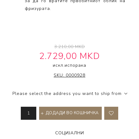
за да го вратите првобитниот облик на
фризурата.
3.210,00 MKD
2.729,00 MKD
искл.
испорака
IT'S A 10 HAIRCARE
SKU:
0000928
Please select the address you want to ship from
ДОДАДИ ВО КОШНИЧКА
СОЦИЈАЛНИ