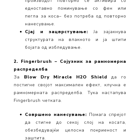
производот повторно се активира со
едноставно поминување со фен или
пегла за коса– без потреба од повторно
нанесување.
Сјај и зацврстување:
Ја зајакнува
структурата на влакното и ја штити
бојата од избледување.
2. Fingerbrush – Сојузник за рамномерна
распределба
За
Blow Dry Miracle H2O Shield
да го
постигне својот максимален ефект, клучна е
рамномерната распределба. Тука настапува
Fingerbrush четката.
Совршено нанесување:
Помага спрејот
да стигне до секој слој на косата,
обезбедувајќи целосна покриеност и
заштита.